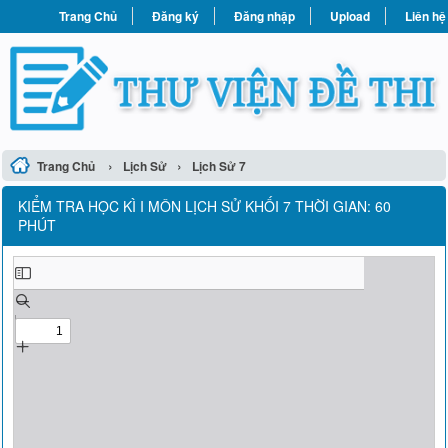
Trang Chủ
Đăng ký
Đăng nhập
Upload
Liên hệ
›
›
Trang Chủ
Lịch Sử
Lịch Sử 7
KIỂM TRA HỌC KÌ I MÔN LỊCH SỬ KHỐI 7 THỜI GIAN: 60
PHÚT