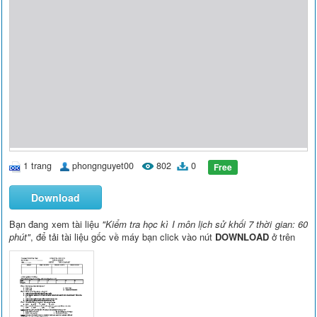
1 trang
phongnguyet00
802
0
Free
Download
Bạn đang xem tài liệu
"Kiểm tra học kì I môn lịch sử khối 7 thời gian: 60
phút"
, để tải tài liệu gốc về máy bạn click vào nút
DOWNLOAD
ở trên