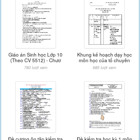
Giáo án Sinh học Lớp 10
Khung kế hoạch dạy học
(Theo CV 5512) - Chươ
môn học của tổ chuyên
780 lượt xem
685 lượt xem
Đề cương ôn tập kiểm tra
Đề kiểm tra học kỳ 1 môn