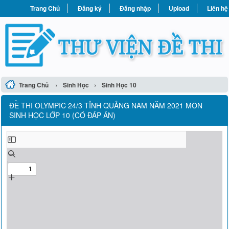
Trang Chủ
Đăng ký
Đăng nhập
Upload
Liên hệ
›
›
Trang Chủ
Sinh Học
Sinh Học 10
ĐỀ THI OLYMPIC 24/3 TỈNH QUẢNG NAM NĂM 2021 MÔN
SINH HỌC LỚP 10 (CÓ ĐÁP ÁN)