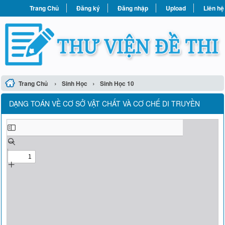
Trang Chủ
Đăng ký
Đăng nhập
Upload
Liên hệ
›
›
Trang Chủ
Sinh Học
Sinh Học 10
DẠNG TOÁN VỀ CƠ SỞ VẬT CHẤT VÀ CƠ CHẾ DI TRUYỀN