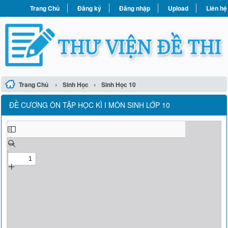
Trang Chủ
Đăng ký
Đăng nhập
Upload
Liên hệ
›
›
Trang Chủ
Sinh Học
Sinh Học 10
ĐỀ CƯƠNG ÔN TẬP HỌC KÌ I MÔN SINH LỚP 10