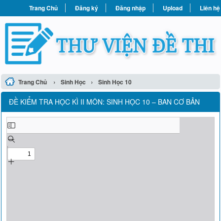
Trang Chủ
Đăng ký
Đăng nhập
Upload
Liên hệ
›
›
Trang Chủ
Sinh Học
Sinh Học 10
ĐỀ KIỂM TRA HỌC KÌ II MÔN: SINH HỌC 10 – BAN CƠ BẢN