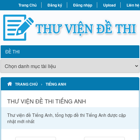
Trang Chủ
Đăng ký
Đăng nhập
Upload
Liên hệ
ĐỀ THI
›
TRANG CHỦ
TIẾNG ANH
THƯ VIỆN ĐỀ THI TIẾNG ANH
Thư viện đề Tiếng Anh, tổng hợp đề thi Tiếng Anh được cập
nhật mới nhất