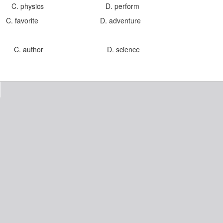
. physics D. perform
 favorite D. adventure
C. author D. science