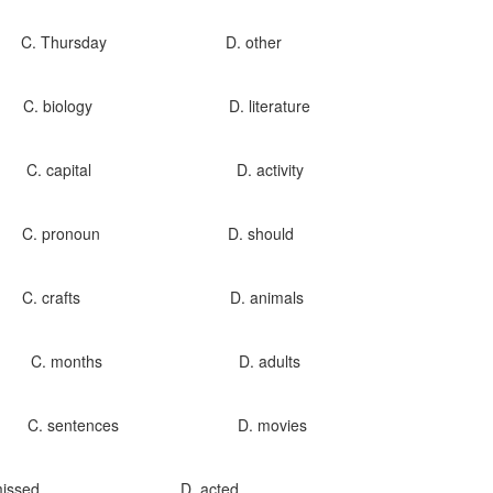
. Thursday D. other
 biology D. literature
. capital D. activity
C. pronoun D. should
 C. crafts D. animals
 C. months D. adults
 sentences D. movies
. missed D. acted