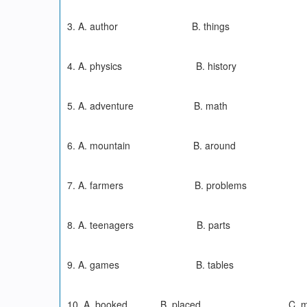
3. A. author B. things C
4. A. physics B. history C.
5. A. adventure B. math C
6. A. mountain B. around 
7. A. farmers B. problems
8. A. teenagers B. parts
9. A. games B. tables C.
10. A. booked B. placed C