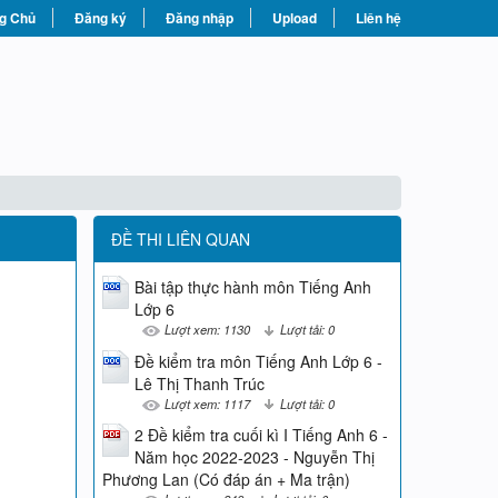
g Chủ
Đăng ký
Đăng nhập
Upload
Liên hệ
ĐỀ THI LIÊN QUAN
Bài tập thực hành môn Tiếng Anh
Lớp 6
Lượt xem: 1130
Lượt tải: 0
Đề kiểm tra môn Tiếng Anh Lớp 6 -
Lê Thị Thanh Trúc
Lượt xem: 1117
Lượt tải: 0
2 Đề kiểm tra cuối kì I Tiếng Anh 6 -
Năm học 2022-2023 - Nguyễn Thị
Phương Lan (Có đáp án + Ma trận)