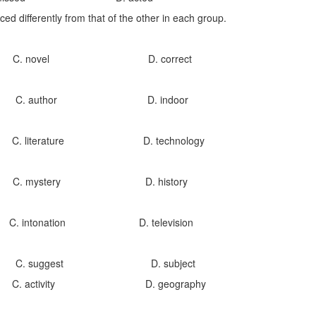
ed differently from that of the other in each group.
C. novel D. correct
C. author D. indoor
 literature D. technology
 C. mystery D. history
. intonation D. television
C. suggest D. subject
 C. activity D. geography