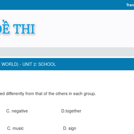
Tran
 WORLD) - UNIT 2: SCHOOL
 differently from that of the others in each group.
 C. negative D.together
y C. music D. sign