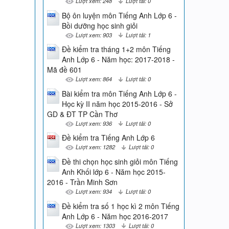
Lượt xem: 248
Lượt tải: 0
Bộ ôn luyện môn Tiếng Anh Lớp 6 -
Bồi dưỡng học sinh giỏi
Lượt xem: 903
Lượt tải: 1
Đề kiểm tra tháng 1+2 môn Tiếng
Anh Lớp 6 - Năm học: 2017-2018 -
Mã đề 601
Lượt xem: 864
Lượt tải: 0
Bài kiểm tra môn Tiếng Anh Lớp 6 -
Học kỳ II năm học 2015-2016 - Sở
GD & ĐT TP Cần Thơ
Lượt xem: 936
Lượt tải: 0
Đề kiểm tra Tiếng Anh Lớp 6
Lượt xem: 1282
Lượt tải: 0
Đề thi chọn học sinh giỏi môn Tiếng
Anh Khối lớp 6 - Năm học 2015-
2016 - Trần Minh Sơn
Lượt xem: 934
Lượt tải: 0
Đề kiểm tra số 1 học kì 2 môn Tiếng
Anh Lớp 6 - Năm học 2016-2017
Lượt xem: 1303
Lượt tải: 0