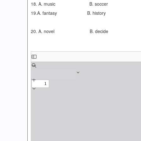
18. A. music B. soccer C
19.A. fantasy B. history C.
20. A. novel B. decide 