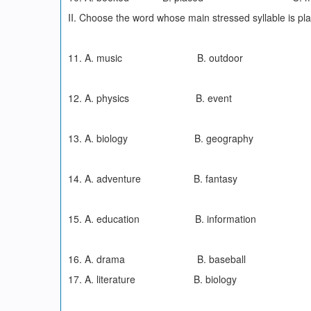
II. Choose the word whose main stressed syllable is plac
11. A. music B. outdoor 
12. A. physics B. event 
13. A. biology B. geography C.
14. A. adventure B. fantasy
15. A. education B. information C
16. A. drama B. baseball 
17. A. literature B. biology