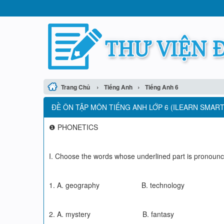
›
›
Trang Chủ
Tiếng Anh
Tiếng Anh 6
ĐỀ ÔN TẬP MÔN TIẾNG ANH LỚP 6 (ILEARN SMART
❶ PHONETICS
I. Choose the words whose underlined part is pronounced
1. A. geography B. technology
2. A. mystery B. fantas