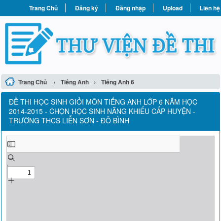
Trang Chủ
Đăng ký
Đăng nhập
Upload
Liên hệ
›
›
Trang Chủ
Tiếng Anh
Tiếng Anh 6
ĐỀ THI HỌC SINH GIỎI MÔN TIẾNG ANH LỚP 6 NĂM HỌC
2014-2015 - CHỌN HỌC SINH NĂNG KHIẾU CẤP HUYỆN -
TRƯỜNG THCS LIỄN SƠN - ĐỖ BÌNH