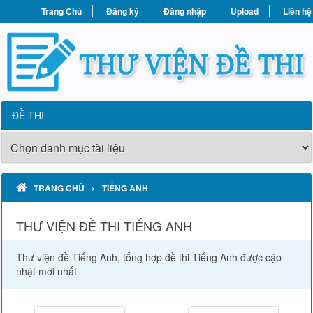
Trang Chủ
Đăng ký
Đăng nhập
Upload
Liên hệ
ĐỀ THI
›
TRANG CHỦ
TIẾNG ANH
THƯ VIỆN ĐỀ THI TIẾNG ANH
Thư viện đề Tiếng Anh, tổng hợp đề thi Tiếng Anh được cập
nhật mới nhất