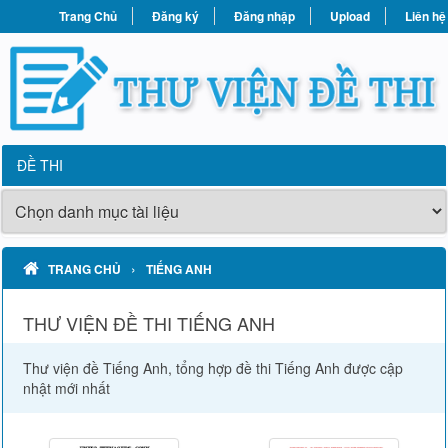
Trang Chủ
Đăng ký
Đăng nhập
Upload
Liên hệ
ĐỀ THI
›
TRANG CHỦ
TIẾNG ANH
THƯ VIỆN ĐỀ THI TIẾNG ANH
Thư viện đề Tiếng Anh, tổng hợp đề thi Tiếng Anh được cập
nhật mới nhất