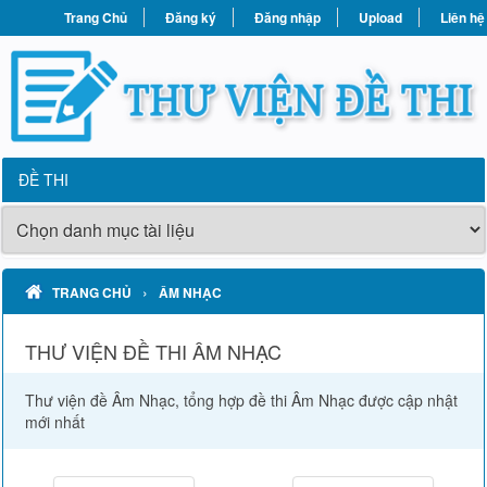
Trang Chủ
Đăng ký
Đăng nhập
Upload
Liên hệ
ĐỀ THI
›
TRANG CHỦ
ÂM NHẠC
THƯ VIỆN ĐỀ THI ÂM NHẠC
Thư viện đề Âm Nhạc, tổng hợp đề thi Âm Nhạc được cập nhật
mới nhất