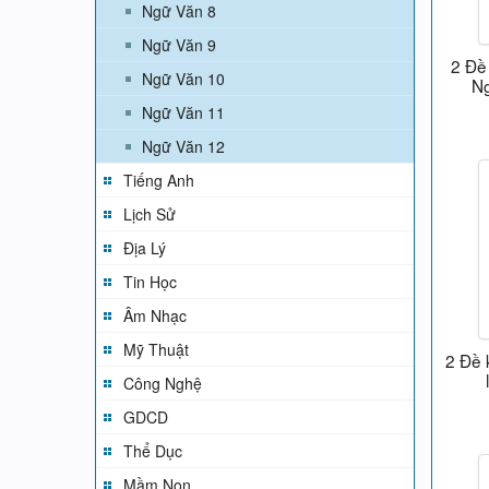
Ngữ Văn 8
Ngữ Văn 9
2 Đề 
Ngữ Văn 10
Ng
Ngữ Văn 11
Ngữ Văn 12
Tiếng Anh
Lịch Sử
Địa Lý
Tin Học
Âm Nhạc
Mỹ Thuật
2 Đề 
Công Nghệ
GDCD
Thể Dục
Mầm Non