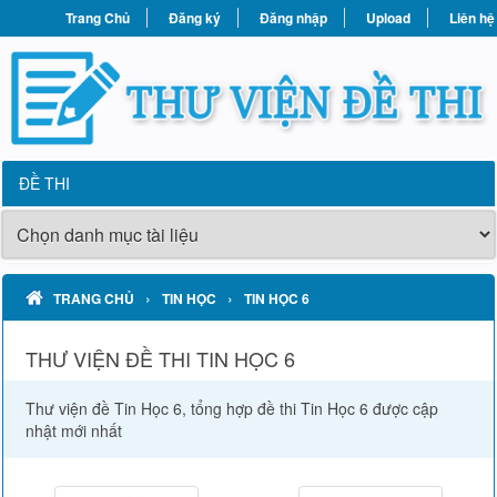
Trang Chủ
Đăng ký
Đăng nhập
Upload
Liên hệ
ĐỀ THI
›
›
TRANG CHỦ
TIN HỌC
TIN HỌC 6
THƯ VIỆN ĐỀ THI TIN HỌC 6
Thư viện đề Tin Học 6, tổng hợp đề thi Tin Học 6 được cập
nhật mới nhất