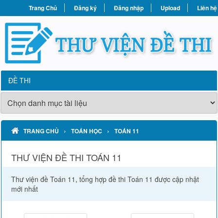
Trang Chủ
Đăng ký
Đăng nhập
Upload
Liên hệ
ĐỀ THI
›
›
TRANG CHỦ
TOÁN HỌC
TOÁN 11
THƯ VIỆN ĐỀ THI TOÁN 11
Thư viện đề Toán 11, tổng hợp đề thi Toán 11 được cập nhật
mới nhất