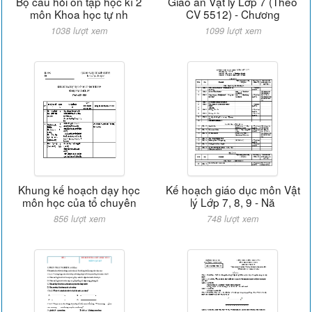
Bộ câu hỏi ôn tập học kì 2
Giáo án Vật lý Lớp 7 (Theo
môn Khoa học tự nh
CV 5512) - Chương
1038 lượt xem
1099 lượt xem
Khung kế hoạch dạy học
Kế hoạch giáo dục môn Vật
môn học của tổ chuyên
lý Lớp 7, 8, 9 - Nă
856 lượt xem
748 lượt xem