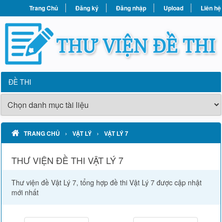
Trang Chủ
Đăng ký
Đăng nhập
Upload
Liên hệ
ĐỀ THI
›
›
TRANG CHỦ
VẬT LÝ
VẬT LÝ 7
THƯ VIỆN ĐỀ THI VẬT LÝ 7
Thư viện đề Vật Lý 7, tổng hợp đề thi Vật Lý 7 được cập nhật
mới nhất