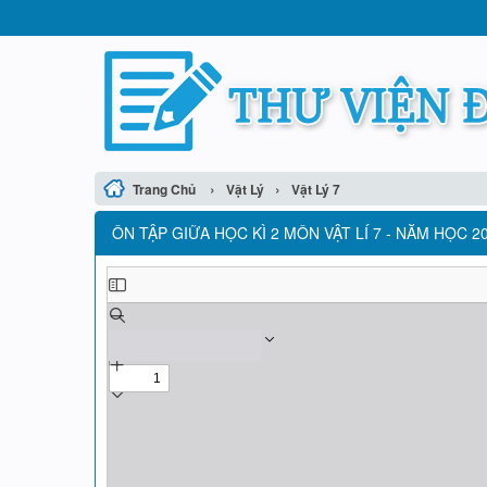
›
›
Trang Chủ
Vật Lý
Vật Lý 7
ÔN TẬP GIỮA HỌC KÌ 2 MÔN VẬT LÍ 7 - NĂM HỌC 2