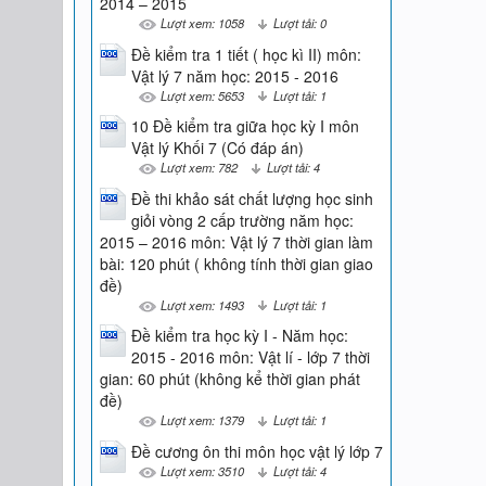
2014 – 2015
Lượt xem: 1058
Lượt tải: 0
Đề kiểm tra 1 tiết ( học kì II) môn:
Vật lý 7 năm học: 2015 - 2016
Lượt xem: 5653
Lượt tải: 1
10 Đề kiểm tra giữa học kỳ I môn
Vật lý Khối 7 (Có đáp án)
Lượt xem: 782
Lượt tải: 4
Đề thi khảo sát chất lượng học sinh
giỏi vòng 2 cấp trường năm học:
2015 – 2016 môn: Vật lý 7 thời gian làm
bài: 120 phút ( không tính thời gian giao
đề)
Lượt xem: 1493
Lượt tải: 1
Đề kiểm tra học kỳ I - Năm học:
2015 - 2016 môn: Vật lí - lớp 7 thời
gian: 60 phút (không kể thời gian phát
đề)
Lượt xem: 1379
Lượt tải: 1
Đề cương ôn thi môn học vật lý lớp 7
Lượt xem: 3510
Lượt tải: 4