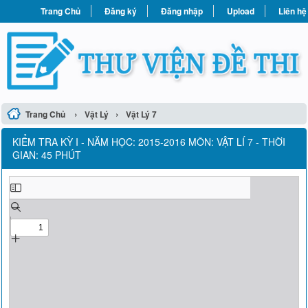
Trang Chủ
Đăng ký
Đăng nhập
Upload
Liên hệ
›
›
Trang Chủ
Vật Lý
Vật Lý 7
KIỂM TRA KỲ I - NĂM HỌC: 2015-2016 MÔN: VẬT LÍ 7 - THỜI
GIAN: 45 PHÚT