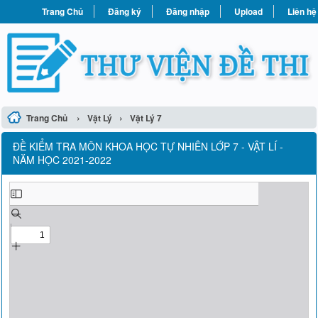
Trang Chủ
Đăng ký
Đăng nhập
Upload
Liên hệ
›
›
Trang Chủ
Vật Lý
Vật Lý 7
ĐỀ KIỂM TRA MÔN KHOA HỌC TỰ NHIÊN LỚP 7 - VẬT LÍ -
NĂM HỌC 2021-2022