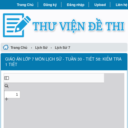
Trang Chủ
Đăng ký
Đăng nhập
Upload
Liên hệ
›
›
Trang Chủ
Lịch Sử
Lịch Sử 7
GIÁO ÁN LỚP 7 MÔN LỊCH SỬ - TUẦN 30 - TIẾT 58: KIỂM TRA
1 TIẾT