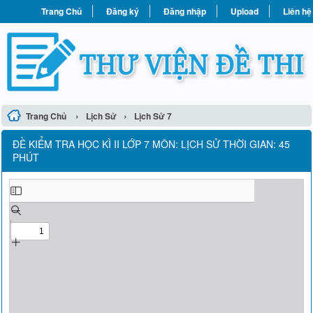
Trang Chủ
Đăng ký
Đăng nhập
Upload
Liên hệ
›
›
Trang Chủ
Lịch Sử
Lịch Sử 7
ĐỀ KIỂM TRA HỌC KÌ II LỚP 7 MÔN: LỊCH SỬ THỜI GIAN: 45
PHÚT