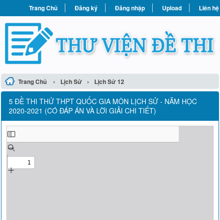
Trang Chủ
Đăng ký
Đăng nhập
Upload
Liên hệ
›
›
Trang Chủ
Lịch Sử
Lịch Sử 12
5 ĐỀ THI THỬ THPT QUỐC GIA MÔN LỊCH SỬ - NĂM HỌC
2020-2021 (CÓ ĐÁP ÁN VÀ LỜI GIẢI CHI TIẾT)