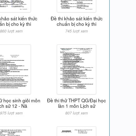
khảo sát kiến thức
Đề thi khảo sát kiến thức
n bị cho kỳ thi
chuẩn bị cho kỳ thi
860 lượt xem
745 lượt xem
thử học sinh giỏi môn
Đề thi thử THPT QG/Đại học
ch sử 12 - Nă
lần 1 môn Lịch sử
975 lượt xem
807 lượt xem