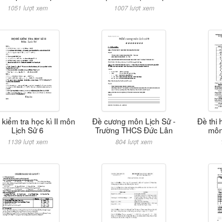
1051 lượt xem
1007 lượt xem
kiểm tra học kì II môn
Đề cương môn Lịch Sử -
Đề thi 
Lịch Sử 6
Trường THCS Đức Lân
môn
1139 lượt xem
804 lượt xem