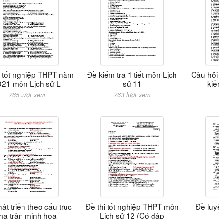
i tốt nghiệp THPT năm
Đề kiểm tra 1 tiết môn Lịch
Câu hỏi
021 môn Lịch sử L
sử 11
kiể
765 lượt xem
763 lượt xem
át triển theo cấu trúc
Đề thi tốt nghiệp THPT môn
Đề luy
ma trận minh họa
Lịch sử 12 (Có đáp