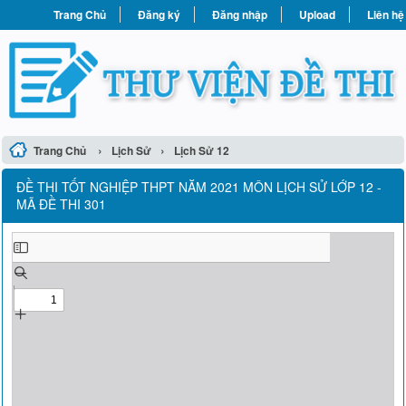
Trang Chủ
Đăng ký
Đăng nhập
Upload
Liên hệ
›
›
Trang Chủ
Lịch Sử
Lịch Sử 12
ĐỀ THI TỐT NGHIỆP THPT NĂM 2021 MÔN LỊCH SỬ LỚP 12 -
MÃ ĐỀ THI 301