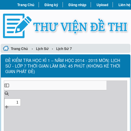
Trang Chủ
Đăng ký
Đăng nhập
Upload
Liên hệ
›
›
Trang Chủ
Lịch Sử
Lịch Sử 7
ĐỀ KIỂM TRA HỌC KÌ 1 – NĂM HỌC 2014 - 2015 MÔN: LỊCH
SỬ - LỚP 7 THỜI GIAN LÀM BÀI: 45 PHÚT (KHÔNG KỂ THỜI
GIAN PHÁT ĐỀ)