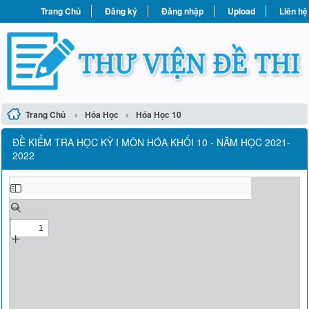
Trang Chủ
Đăng ký
Đăng nhập
Upload
Liên hệ
›
›
Trang Chủ
Hóa Học
Hóa Học 10
ĐỀ KIỂM TRA HỌC KỲ I MÔN HÓA KHỐI 10 - NĂM HỌC 2021-
2022