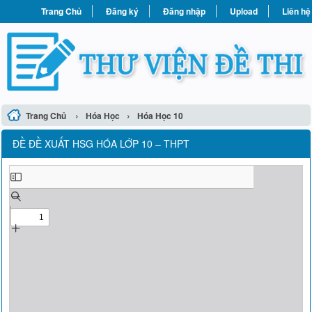
Trang Chủ
Đăng ký
Đăng nhập
Upload
Liên hệ
›
›
Trang Chủ
Hóa Học
Hóa Học 10
ĐỀ ĐỀ XUẤT HSG HÓA LỚP 10 – THPT