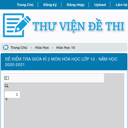
Trang Chủ
Đăng ký
Đăng nhập
Upload
Liên hệ
›
›
Trang Chủ
Hóa Học
Hóa Học 10
ĐỀ KIỂM TRA GIỮA KÌ 2 MÔN HÓA HỌC LỚP 10 - NĂM HỌC
2020-2021