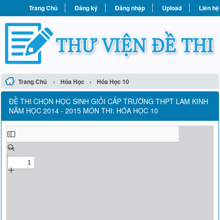
Trang Chủ
Đăng ký
Đăng nhập
Upload
Liên hệ
›
›
Trang Chủ
Hóa Học
Hóa Học 10
ĐỀ THI CHỌN HỌC SINH GIỎI CẤP TRƯỜNG THPT LAM KINH
NĂM HỌC 2014 - 2015 MÔN THI: HÓA HỌC 10