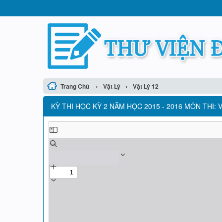
›
›
Trang Chủ
Vật Lý
Vật Lý 12
KỲ THI HỌC KỲ 2 NĂM HỌC 2015 - 2016 MÔN THI: 