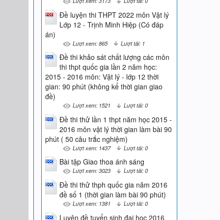
Lượt xem: 3173
Lượt tải: 0
Đề luyện thi THPT 2022 môn Vật lý
Lớp 12 - Trịnh Minh Hiệp (Có đáp
án)
Lượt xem: 865
Lượt tải: 1
Đề thi khảo sát chất lượng các môn
thi thpt quốc gia lần 2 năm học:
2015 - 2016 môn: Vật lý - lớp 12 thời
gian: 90 phút (không kể thời gian giao
đề)
Lượt xem: 1521
Lượt tải: 0
Đề thi thử lần 1 thpt năm học 2015 -
2016 môn vật lý thời gian làm bài 90
phút ( 50 câu trắc nghiệm)
Lượt xem: 1437
Lượt tải: 0
Bài tập Giao thoa ánh sáng
Lượt xem: 3023
Lượt tải: 0
Đề thi thử thph quốc gia năm 2016
đề số 1 (thời gian làm bài 90 phút)
Lượt xem: 1381
Lượt tải: 0
Luyện đề tuyển sinh đại học 2016