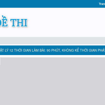
Tran
VẬT LÝ 12 THỜI GIAN LÀM BÀI: 90 PHÚT, KHÔNG KỂ THỜI GIAN PHÁ