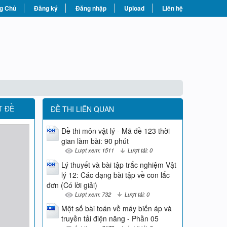
g Chủ
Đăng ký
Đăng nhập
Upload
Liên hệ
T ĐỀ
ĐỀ THI LIÊN QUAN
Đề thi môn vật lý - Mã đề 123 thời
gian làm bài: 90 phút
Lượt xem: 1511
Lượt tải: 0
Lý thuyết và bài tập trắc nghiệm Vật
lý 12: Các dạng bài tập về con lắc
đơn (Có lời giải)
Lượt xem: 732
Lượt tải: 0
Một số bài toán về máy biến áp và
truyền tải điện năng - Phần 05