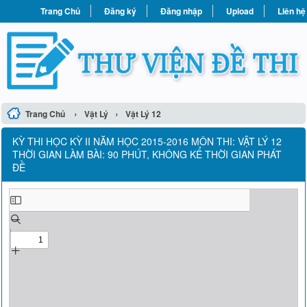
Trang Chủ
Đăng ký
Đăng nhập
Upload
Liên hệ
›
›
Trang Chủ
Vật Lý
Vật Lý 12
KỲ THI HỌC KỲ II NĂM HỌC 2015-2016 MÔN THI: VẬT LÝ 12
THỜI GIAN LÀM BÀI: 90 PHÚT, KHÔNG KỂ THỜI GIAN PHÁT
ĐỀ