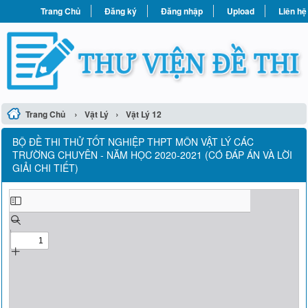
Trang Chủ
Đăng ký
Đăng nhập
Upload
Liên hệ
›
›
Trang Chủ
Vật Lý
Vật Lý 12
BỘ ĐỀ THI THỬ TỐT NGHIỆP THPT MÔN VẬT LÝ CÁC
TRƯỜNG CHUYÊN - NĂM HỌC 2020-2021 (CÓ ĐÁP ÁN VÀ LỜI
GIẢI CHI TIẾT)