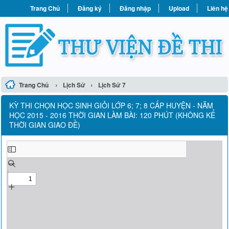
Trang Chủ
Đăng ký
Đăng nhập
Upload
Liên hệ
›
›
Trang Chủ
Lịch Sử
Lịch Sử 7
KỲ THI CHỌN HỌC SINH GIỎI LỚP 6; 7; 8 CẤP HUYỆN - NĂM
HỌC 2015 - 2016 THỜI GIAN LÀM BÀI: 120 PHÚT (KHÔNG KỂ
THỜI GIAN GIAO ĐỀ)