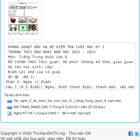
 PHÒNG GD&ĐT BẮC HÀ ĐỀ KIỂM TRA CUỐI HỌC KỲ I

 TRƯỜNG THCS BẢO NHAI NĂM HỌC 2022 - 2023

 Môn: Tiếng Trung Quốc Lớp 6

 ĐỀ CHÍNH THỨC Thời gian: 90 phút (Không kể thời gian giao đề)
 Họ tên học sinh: Lớp: 

 Điểm Lời phê của cô giáo

 第一题 （Đề 1）

Phần I: Nghe (2 điểm)

Câu 1 (0,5 điểm): Nghe, điền thanh điệu, thanh mẫu, vận mẫu

1. ...ué Hànyǔ 2. chī y... 3. zuò huǒche 4. ..... xie 5. yóujú
Tài liệu đính kèm:
Câu 2 (0,5 điểm): Nghe, phán đoán đúng sai (Đúng tích ; sai t
file_nghe_2_de_kiem_tra_cuoi_hoc_ki_i_tieng_trung_quoc_6_nam.doc
6. Tāmen zài mǎi yīfu.

MA TRAN, BANG DAC T.Trung 6 CUOI KI I năm 22-23.docx
7. Nǐ de diànnǎo hěn xīn.

8. Tā xiǎng chī yào.

Nghe KT HK 1 trung 6 (HKS 1 - đề 4 mới) 12p.mp3
9. Xiǎo gǒu hěn kě ài.

10. Qǐng xiě Hànzi.

Câu 3 (0,5 điểm): Nghe, chọn đáp án đúng điền vào chỗ trống

 A B C

Copyright © 2026 ThuVienDeThi.org -
Thư viện Đề
 D E F

thi mới nhất cho học sinh, giáo viên
,
Đề thi toán