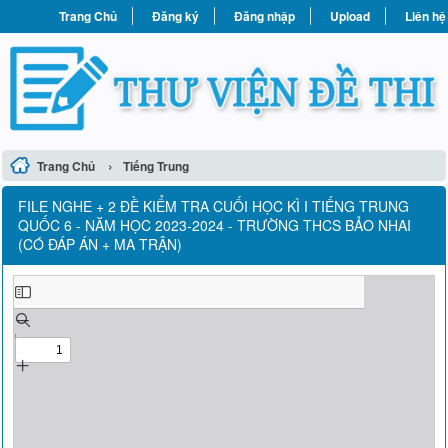
Trang Chủ
Đăng ký
Đăng nhập
Upload
Liên hệ
›
Trang Chủ
Tiếng Trung
FILE NGHE + 2 ĐỀ KIỂM TRA CUỐI HỌC KÌ I TIẾNG TRUNG
QUỐC 6 - NĂM HỌC 2023-2024 - TRƯỜNG THCS BẢO NHAI
(CÓ ĐÁP ÁN + MA TRẬN)