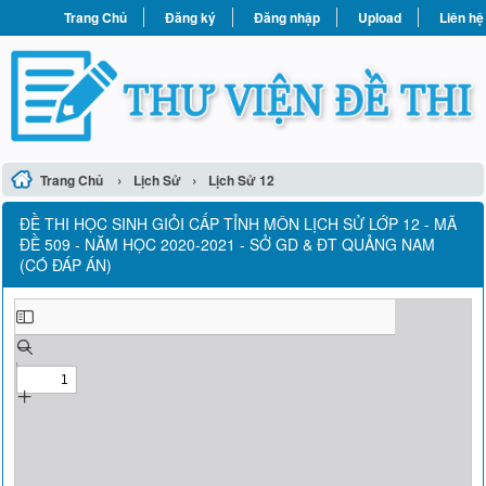
Trang Chủ
Đăng ký
Đăng nhập
Upload
Liên hệ
›
›
Trang Chủ
Lịch Sử
Lịch Sử 12
ĐỀ THI HỌC SINH GIỎI CẤP TỈNH MÔN LỊCH SỬ LỚP 12 - MÃ
ĐỀ 509 - NĂM HỌC 2020-2021 - SỞ GD & ĐT QUẢNG NAM
(CÓ ĐÁP ÁN)