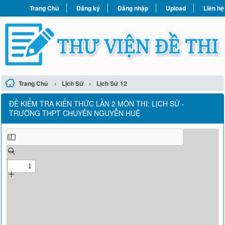
Trang Chủ
Đăng ký
Đăng nhập
Upload
Liên hệ
›
›
Trang Chủ
Lịch Sử
Lịch Sử 12
ĐỀ KIỂM TRA KIẾN THỨC LẦN 2 MÔN THI: LỊCH SỬ -
TRƯỜNG THPT CHUYÊN NGUYỄN HUỆ