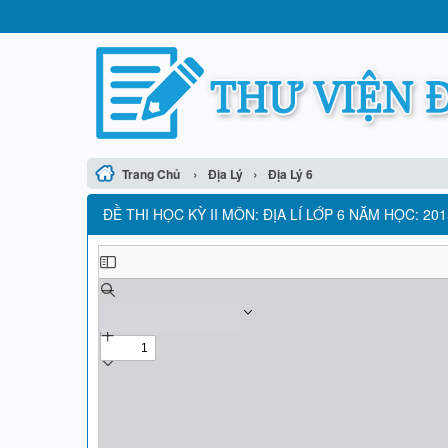
›
›
Trang Chủ
Địa Lý
Địa Lý 6
ĐỀ THI HỌC KỲ II MÔN: ĐỊA LÍ LỚP 6 NĂM HỌC: 201