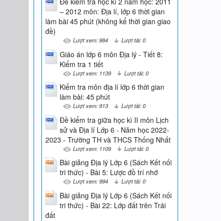
Đề kiểm tra học kì 2 năm học: 2011
– 2012 môn: Địa lí, lớp 6 thời gian
làm bài 45 phút (không kể thời gian giao
đề)
Lượt xem: 984
Lượt tải: 0
Giáo án lớp 6 môn Địa lý - Tiết 8:
Kiểm tra 1 tiết
Lượt xem: 1139
Lượt tải: 0
Kiểm tra môn địa lí lớp 6 thời gian
làm bài: 45 phút
Lượt xem: 913
Lượt tải: 0
Đề kiểm tra giữa học kì II môn Lịch
sử và Địa lí Lớp 6 - Năm học 2022-
2023 - Trường TH và THCS Thống Nhất
Lượt xem: 1109
Lượt tải: 0
Bài giảng Địa lý Lớp 6 (Sách Kết nối
tri thức) - Bài 5: Lược đồ trí nhớ
Lượt xem: 994
Lượt tải: 0
Bài giảng Địa lý Lớp 6 (Sách Kết nối
tri thức) - Bài 22: Lớp đất trên Trái
đất