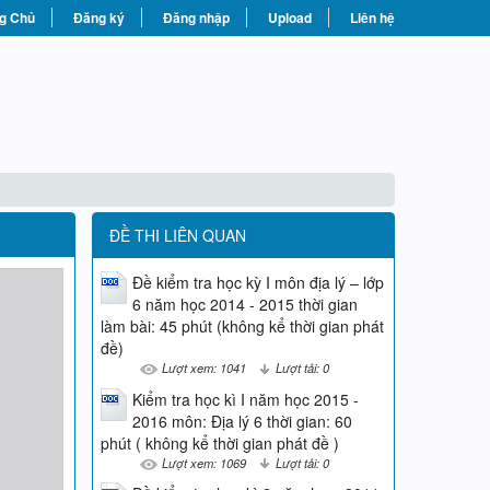
g Chủ
Đăng ký
Đăng nhập
Upload
Liên hệ
ĐỀ THI LIÊN QUAN
Đề kiểm tra học kỳ I môn địa lý – lớp
6 năm học 2014 - 2015 thời gian
làm bài: 45 phút (không kể thời gian phát
đề)
Lượt xem: 1041
Lượt tải: 0
Kiểm tra học kì I năm học 2015 -
2016 môn: Địa lý 6 thời gian: 60
phút ( không kể thời gian phát đề )
Lượt xem: 1069
Lượt tải: 0