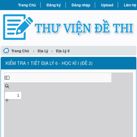
Trang Chủ
Đăng ký
Đăng nhập
Upload
Liên hệ
›
›
Trang Chủ
Địa Lý
Địa Lý 6
KIỂM TRA 1 TIẾT ĐỊA LÝ 6 - HỌC KÌ I (ĐỀ 2)