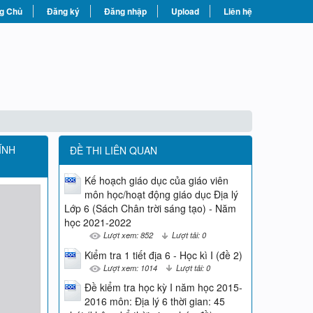
g Chủ
Đăng ký
Đăng nhập
Upload
Liên hệ
ÍNH
ĐỀ THI LIÊN QUAN
Kế hoạch giáo dục của giáo viên
môn học/hoạt động giáo dục Địa lý
Lớp 6 (Sách Chân trời sáng tạo) - Năm
học 2021-2022
Lượt xem: 852
Lượt tải: 0
Kiểm tra 1 tiết địa 6 - Học kì I (đề 2)
Lượt xem: 1014
Lượt tải: 0
Đề kiểm tra học kỳ I năm học 2015-
2016 môn: Địa lý 6 thời gian: 45