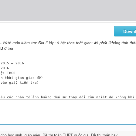
Down
– 2016 môn kiểm tra: Địa lí lớp: 6 hệ: thcs thời gian: 45 phút (không tính thờ
AD
ở trên
 2015 – 2016

2016

ệ: THCS

h thời gian giao đề)

vào giấy kiểm tra)

êu các nhân tố ảnh hưởng đến sự thay đổi của nhiệt độ không khí 
 thành mấy tầng ? Nêu vị trí, của từng tầng ? 

ác biển và đại dương lại khác nhau?

a(mm) ở Thành phố Hồ Chí Minh:

 cho học sinh, giáo viên
,
Đề thi toán THPT quốc gia
,
Đề thi toán hay