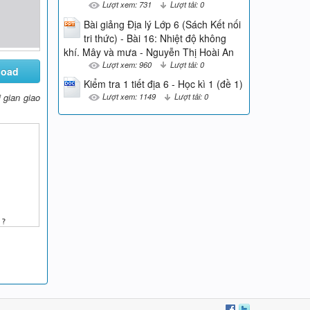
Lượt xem: 731
Lượt tải: 0
Bài giảng Địa lý Lớp 6 (Sách Kết nối
tri thức) - Bài 16: Nhiệt độ không
khí. Mây và mưa - Nguyễn Thị Hoài An
Lượt xem: 960
Lượt tải: 0
load
Kiểm tra 1 tiết địa 6 - Học kì 1 (đề 1)
i gian giao
Lượt xem: 1149
Lượt tải: 0
?
