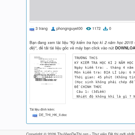
3 trang
phongnguyet00
1172
0
Bạn đang xem tài liệu
"Kỳ kiểm tra học kì 2 năm học 2015 
đề)"
, để tải tài liệu gốc về máy bạn click vào nút
DOWNLO
TRƯỜNG THCS

KỲ KIỂM TRA HỌC KÌ 2 NĂM HỌC
Ngày kiểm tra: . tháng 4 năm 
Môn kiểm tra: ĐỊA LÍ Lớp: 6 H
Thời gian: 45 phút (Không tín
(Học sinh không phải chép đề 
ĐỀ CHÍNH THỨC

 Câu 1: (3điểm)

 Nhiệt độ không khí là gì ? N
 Câu 2: (3điểm) 

 Lớp vỏ khí của trái đất chia
Tài liệu đính kèm:
Câu 3: (2 điểm) 

DE_THI_HK_II.doc
 Câu 12: Vì sao độ muối của c
Câu 4: (2 điểm) 

 Cho bảng số liệu về lượng mư
Tháng

Copyright © 2026 ThuVienDeThi.org -
Thư viện Đề thi mới nhất
1
