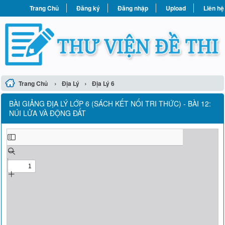
Trang Chủ
Đăng ký
Đăng nhập
Upload
Liên hệ
›
›
Trang Chủ
Địa Lý
Địa Lý 6
BÀI GIẢNG ĐỊA LÝ LỚP 6 (SÁCH KẾT NỐI TRI THỨC) - BÀI 12:
NÚI LỬA VÀ ĐỘNG ĐẤT