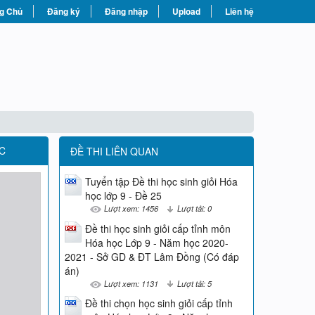
g Chủ
Đăng ký
Đăng nhập
Upload
Liên hệ
C
ĐỀ THI LIÊN QUAN
Tuyển tập Đề thi học sinh giỏi Hóa
học lớp 9 - Đề 25
Lượt xem: 1456
Lượt tải: 0
Đề thi học sinh giỏi cấp tỉnh môn
Hóa học Lớp 9 - Năm học 2020-
2021 - Sở GD & ĐT Lâm Đồng (Có đáp
án)
Lượt xem: 1131
Lượt tải: 5
Đề thi chọn học sinh giỏi cấp tỉnh