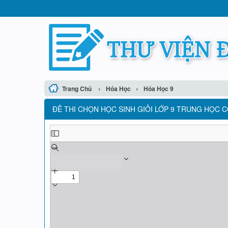
›
›
Trang Chủ
Hóa Học
Hóa Học 9
ĐÊ THI CHỌN HỌC SINH GIỎI LỚP 9 TRUNG HỌC 