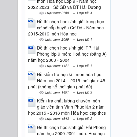
môn Hóa học Lớp 9 - Năm học
2022-2023 - Sở GD và ĐT Hải Dương
Lượt xem: 2758
Lượt tải: 4
Đề thi chọn học sinh giỏi trung học
cơ sở cấp huyện Cờ Đỏ - Năm học
2015-2016 môn Hóa học
Lượt xem: 2089
Lượt tải: 1
Đề thi chọn học sinh giỏi TP Hải
Phòng lớp 9 môn: Hoá học (bảng A)
năm học 2003 - 2004
Lượt xem: 1421
Lượt tải: 1
Đề kiểm tra học kì I môn hóa học -
Năm học 2014 – 2015 thời gian: 45
phút (không kể thời gian phát đề)
Lượt xem: 1491
Lượt tải: 3
Kiểm tra chất lượng chuyên môn
giáo viên tỉnh Vĩnh Phúc lần 2 năm
học 2015 - 2016 môn Hóa học; cấp thcs
Lượt xem: 1643
Lượt tải: 2
Đề thi chọn học sinh giỏi Hải Phòng
năm học 2000-2001 môn: Hoá học