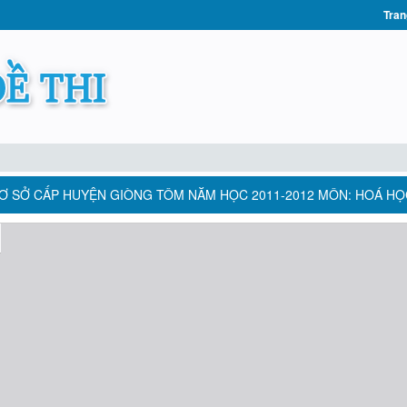
Tran
CƠ SỞ CẤP HUYỆN GIÒNG TÔM NĂM HỌC 2011-2012 MÔN: HOÁ HỌ