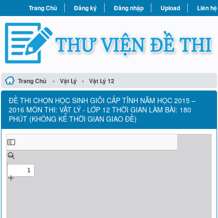
Trang Chủ
Đăng ký
Đăng nhập
Upload
Liên hệ
›
›
Trang Chủ
Vật Lý
Vật Lý 12
ĐỀ THI CHỌN HỌC SINH GIỎI CẤP TỈNH NĂM HỌC 2015 –
2016 MÔN THI: VẬT LÝ - LỚP 12 THỜI GIAN LÀM BÀI: 180
PHÚT (KHÔNG KỂ THỜI GIAN GIAO ĐỀ)