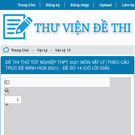
Trang Chủ
Đăng ký
Đăng nhập
Upload
Liên hệ
›
›
Trang Chủ
Vật Lý
Vật Lý 12
ĐỀ THI THỬ TỐT NGHIỆP THPT 2021 MÔN VẬT LÝ (THEO CẤU
TRÚC ĐỀ MINH HỌA 2021) - ĐỀ SỐ 14 (CÓ LỜI GIẢI)