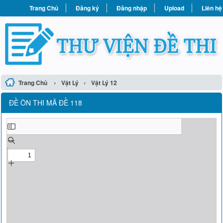
Trang Chủ
Đăng ký
Đăng nhập
Upload
Liên hệ
›
›
Trang Chủ
Vật Lý
Vật Lý 12
ĐỀ ÔN THI MÃ ĐỀ 118