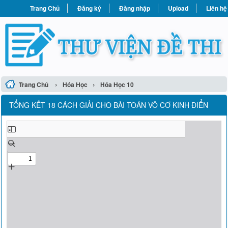
Trang Chủ
Đăng ký
Đăng nhập
Upload
Liên hệ
›
›
Trang Chủ
Hóa Học
Hóa Học 10
TỔNG KẾT 18 CÁCH GIẢI CHO BÀI TOÁN VÔ CƠ KINH ĐIỂN