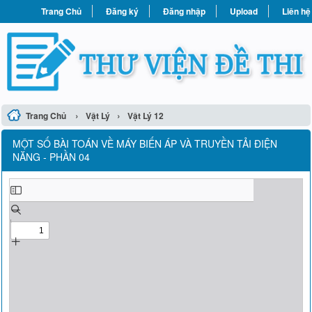
Trang Chủ
Đăng ký
Đăng nhập
Upload
Liên hệ
›
›
Trang Chủ
Vật Lý
Vật Lý 12
MỘT SỐ BÀI TOÁN VỀ MÁY BIẾN ÁP VÀ TRUYỀN TẢI ĐIỆN
NĂNG - PHẦN 04