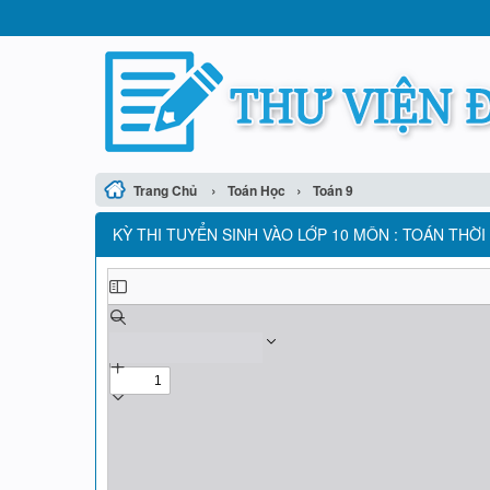
›
›
Trang Chủ
Toán Học
Toán 9
KỲ THI TUYỂN SINH VÀO LỚP 10 MÔN : TOÁN THỜI