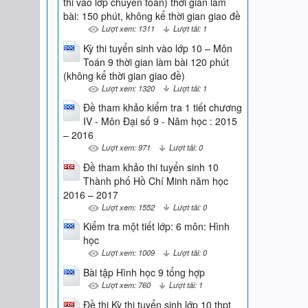
thi vào lơp chuyên toán) thời gian làm
bài: 150 phút, không kể thời gian giao đề
Lượt xem: 1311
Lượt tải: 1
Kỳ thi tuyển sinh vào lớp 10 – Môn
Toán 9 thời gian làm bài 120 phút
(không kể thời gian giao đề)
Lượt xem: 1320
Lượt tải: 1
Đề tham khảo kiểm tra 1 tiết chương
IV - Môn Đại số 9 - Năm học : 2015
– 2016
Lượt xem: 971
Lượt tải: 0
Đề tham khảo thi tuyển sinh 10
Thành phố Hồ Chí Minh năm học
2016 – 2017
Lượt xem: 1552
Lượt tải: 0
Kiểm tra một tiết lớp: 6 môn: Hình
học
Lượt xem: 1009
Lượt tải: 0
Bài tập Hình học 9 tổng hợp
Lượt xem: 760
Lượt tải: 1
Đề thi Kỳ thi tuyển sinh lớp 10 thpt