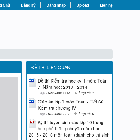
g Chủ
Đăng ký
Đăng nhập
Upload
Liên hệ
ĐỀ THI LIÊN QUAN
Đề thi Kiểm tra học kỳ II môn: Toán
7. Năm học: 2013 - 2014
Lượt xem: 1145
Lượt tải: 1
Giáo án lớp 9 môn Toán - Tiết 66:
Kiểm tra chương IV
Lượt xem: 1122
Lượt tải: 0
Kỳ thi tuyển sinh vào lớp 10 trung
học phổ thông chuyên năm học
2015 - 2016 môn toán (dành cho thí sinh