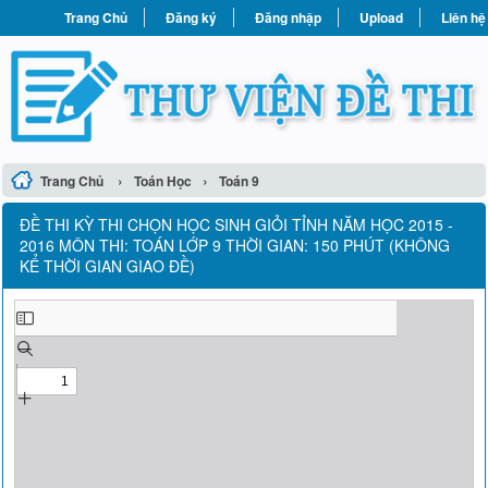
Trang Chủ
Đăng ký
Đăng nhập
Upload
Liên hệ
›
›
Trang Chủ
Toán Học
Toán 9
ĐỀ THI KỲ THI CHỌN HỌC SINH GIỎI TỈNH NĂM HỌC 2015 -
2016 MÔN THI: TOÁN LỚP 9 THỜI GIAN: 150 PHÚT (KHÔNG
KỂ THỜI GIAN GIAO ĐỀ)