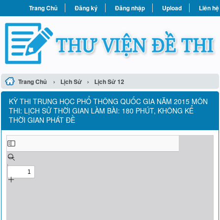
Trang Chủ
Đăng ký
Đăng nhập
Upload
Liên hệ
›
›
Trang Chủ
Lịch Sử
Lịch Sử 12
KỲ THI TRUNG HỌC PHỔ THÔNG QUỐC GIA NĂM 2015 MÔN
THI: LỊCH SỬ THỜI GIAN LÀM BÀI: 180 PHÚT, KHÔNG KỂ
THỜI GIAN PHÁT ĐỀ