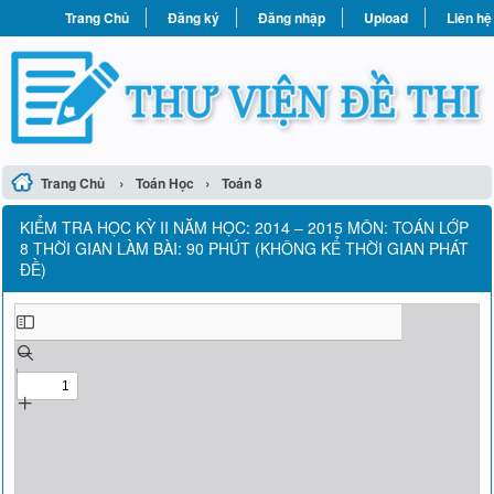
Trang Chủ
Đăng ký
Đăng nhập
Upload
Liên hệ
›
›
Trang Chủ
Toán Học
Toán 8
KIỂM TRA HỌC KỲ II NĂM HỌC: 2014 – 2015 MÔN: TOÁN LỚP
8 THỜI GIAN LÀM BÀI: 90 PHÚT (KHÔNG KỂ THỜI GIAN PHÁT
ĐỀ)